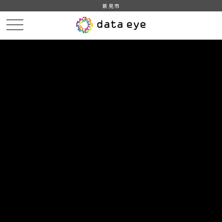
新見市
HOME
データカタログ
新見市_一般会計_決算
DATA
CATA
データカタログ
データセット名
新見市_一般会計_決算
新見市がホームページで公開している一般会計決算情報をもと
に作成
組織
新見市
グループ
行財政