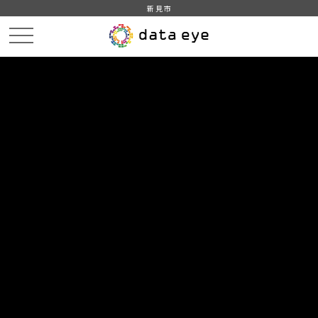
新見市
HOME
データカタログ
新見市_一般会計_決算
新見市_平成30年度_一般会計_決算_詳細
DATA
CATA
データカタログ
データセット名
新見市_一般会計_決算
リソース名
新見市_平成30年度_一般会計_
決算_詳細