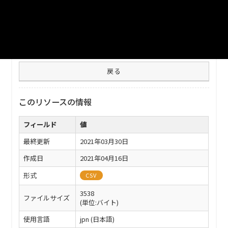
ファイル名
33210_h30_kessan_shosai.csv
ダウンロード
戻る
このリソースの情報
フィールド
値
最終更新
2021年03月30日
作成日
2021年04月16日
形式
CSV
3538
ファイルサイズ
(単位:バイト)
使用言語
jpn (日本語)