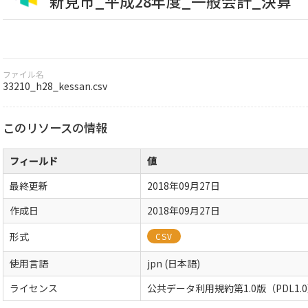
新見市_平成28年度_一般会計_決算
ファイル名
33210_h28_kessan.csv
このリソースの情報
フィールド
値
最終更新
2018年09月27日
作成日
2018年09月27日
形式
CSV
使用言語
jpn (日本語)
ライセンス
公共データ利用規約第1.0版（PDL1.