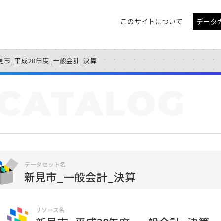
このサイトについて
データ
見市_平成28年度_一般会計_決算
CATALOG
データセット名
新見市_一般会計_決算
リソース名