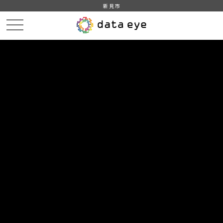
新見市
HOME
データカタログ
新見市_平成28年_人口_世帯_人口動態
新見市_平成28年1月_人口_世帯_外国人
DATA
CATA
データカタログ
データセット名
新見市_平成28年_人口_世帯_人口
動態
リソース名
新見市_平成28年1月_人口_世帯
_外国人