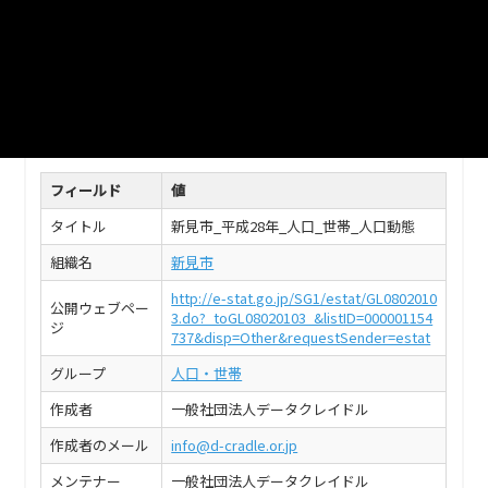
新見市_平成28年1月_人口_世帯_総計
CSV
このデータセットの情報
フィールド
値
タイトル
新見市_平成28年_人口_世帯_人口動態
組織名
新見市
http://e-stat.go.jp/SG1/estat/GL0802010
公開ウェブペー
3.do?_toGL08020103_&listID=000001154
ジ
737&disp=Other&requestSender=estat
グループ
人口・世帯
作成者
一般社団法人データクレイドル
作成者のメール
info@d-cradle.or.jp
メンテナー
一般社団法人データクレイドル