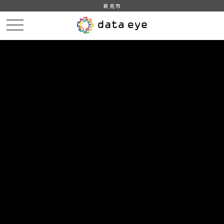
新見市
HOME
データカタログ
新見市_平成28年_人口_世帯_人口動態
DATA
CATA
データカタログ
データセット名
新見市_平成28年_人口_世帯_人口
動態
住民基本台帳に基づく人口、人口動態及び世帯数調査（平成28
年1月1日現在）をもとに作成
組織
新見市
グループ
人口・世帯