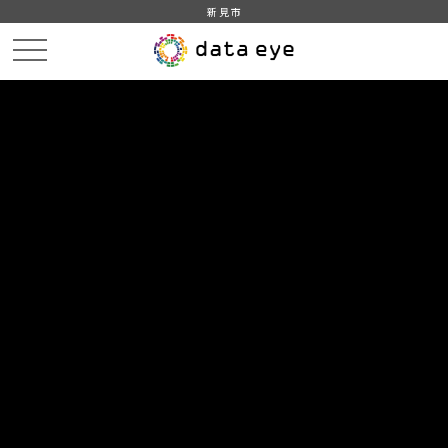
新見市
HOME
データカタログ
新見市_令和2年_人口_世帯_人口動態
新見市_平成31年_人口動態_外国人
DATA
CATA
データカタログ
データセット名
新見市_令和2年_人口_世帯_人口動
態
リソース名
新見市_平成31年_人口動態_外
国人