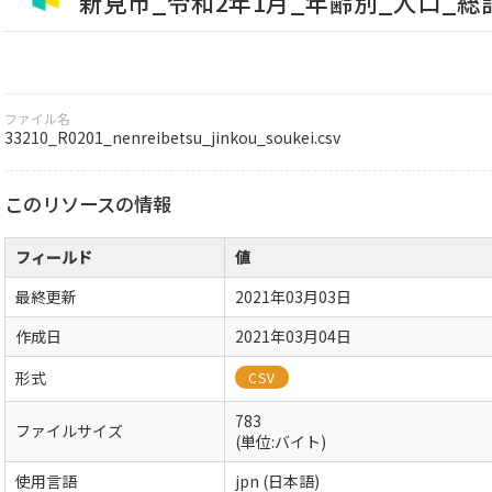
新見市_令和2年1月_年齢別_人口_総
ファイル名
33210_R0201_nenreibetsu_jinkou_soukei.csv
このリソースの情報
フィールド
値
最終更新
2021年03月03日
作成日
2021年03月04日
形式
CSV
783
ファイルサイズ
(単位:バイト)
使用言語
jpn (日本語)