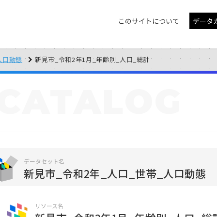
このサイトについて
データ
人口動態
新見市_令和2年1月_年齢別_人口_総計
CATALOG
データセット名
新見市_令和2年_人口_世帯_人口動態
リソース名