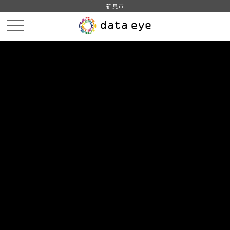
新見市
HOME
データカタログ
新見市_平成30年_人口_世帯_人口動態
新見市_平成29年_人口動態_日本人
DATA
CATA
データカタログ
データセット名
新見市_平成30年_人口_世帯_人口
動態
リソース名
新見市_平成29年_人口動態_日
本人