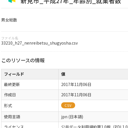
新見市_平成27年_年齢別_就業者数
男女総数
ファイル名
33210_h27_nenreibetsu_shugyosha.csv
このリソースの情報
フィールド
値
最終更新
2017年11月06日
作成日
2017年11月06日
形式
CSV
使用言語
jpn (日本語)
ライセンス
公共データ利用規約第1.0版（PDL1.