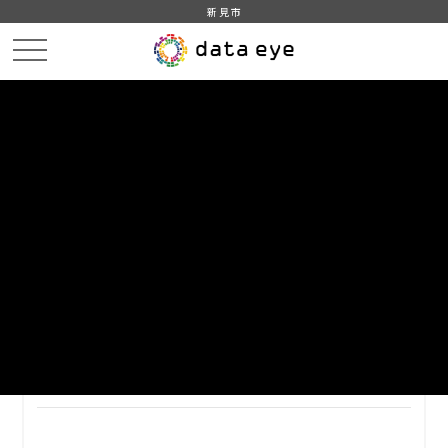
新見市
HOME
データカタログ
新見市_平成22年_産業別_就業者数
新見市_平成22年度_産業別_就業者数_男
DATA
CATA
データカタログ
データセット名
新見市_平成22年_産業別_就業者数
リソース名
新見市_平成22年度_産業別_就
業者数_男