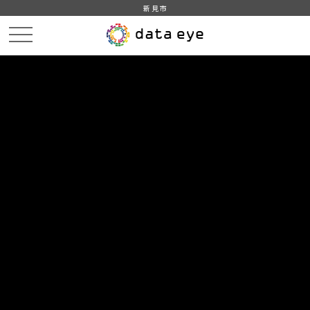
新見市
HOME
データカタログ
データセット一覧
DATA
CATA
データカタログ
データセット一覧 「保健福祉」
2
件
新見市_医療機関一覧
新見市がホームページで公開している医療機関の情報をも
とに作成。