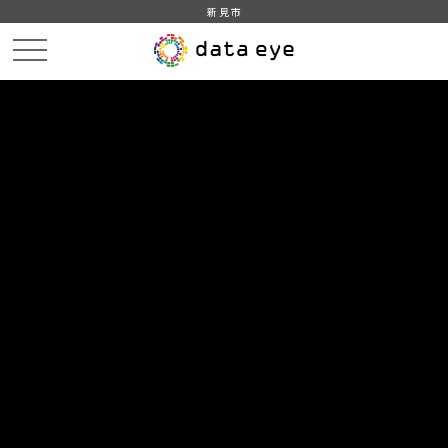
新見市
HOME
データカタログ
新見市_AED_設置施設
DATA
CATA
データカタログ
データセット名
新見市_AED_設置施設
新見市がホームページで公開しているAED設置情報をもとに作
成
組織
新見市
グループ
社会保障・衛生