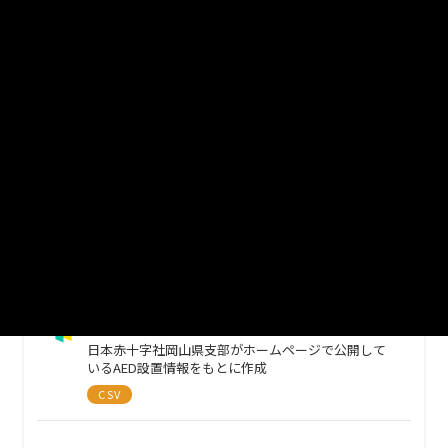
新見市_AED設置箇所一覧_2023年4月1日現
在
自治体標準オープンデータセットのフォーマットを
使用しています
CSV
新見市_AED設置箇所一覧_2022年12月1日
現在
推奨データセットのフォーマット標準例を使用して
います
CSV
新見市_AED_設置施設
日本赤十字社岡山県支部がホームページで公開して
いるAED設置情報をもとに作成
CSV