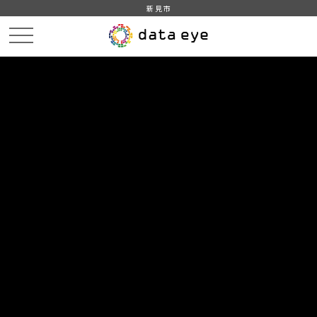
新見市
HOME
データカタログ
新見市_令和3年_人口_世帯_人口動態
DATA
CATA
データカタログ
データセット名
新見市_令和3年_人口_世帯_人口動
態
住民基本台帳に基づく人口、人口動態及び世帯数調査（令和3年
1月1日現在）をもとに作成
組織
新見市
グループ
人口・世帯