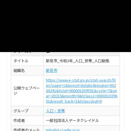
新見市_令和3年1月_年齢別_人口_日本人
CSV
このデータセットの情報
フィールド
値
タイトル
新見市_令和3年_人口_世帯_人口動態
組織名
新見市
https://www.e-stat.go.jp/stat-search/fil
es?page=1&layout=datalist&toukei=002
公開ウェブペー
00241&tstat=000001039591&cycle=7&ye
ジ
ar=20210&month=0&tclass1=0000010396
01&result_back=1&tclass2val=0
グループ
人口・世帯
作成者
一般社団法人データクレイドル
作成者のメール
info@d-cradle.or.jp