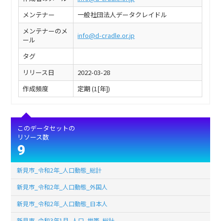
メンテナー
一般社団法人データクレイドル
メンテナーのメ
info@d-cradle.or.jp
ール
タグ
リリース日
2022-03-28
作成頻度
定期 (1[年])
このデータセットの
リソース数
9
新見市_令和2年_人口動態_総計
新見市_令和2年_人口動態_外国人
新見市_令和2年_人口動態_日本人
新見市_令和3年1月_人口_世帯_総計